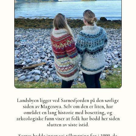
Landsbyen ligger ved Sarnesfjorden på den sørlige
siden av Magerøya. Selv om den er liten, har
området en lang historie med bosetting, og
arkeologiske funn viser at folk har bodd her siden
slutten av siste istid.
Sarnes hadde ingen vei tilknytning før i 1999, da