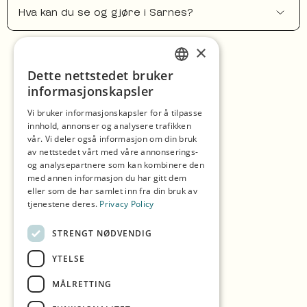
Hva kan du se og gjøre i Sarnes?
×
Hjem
Dette nettstedet bruker
1
/
2
ENGLISH
Forrige
Neste
informasjonskapsler
Shopping
GERMAN
Vi bruker informasjonskapsler for å tilpasse
Årstider
innhold, annonser og analysere trafikken
SPANISH
vår. Vi deler også informasjon om din bruk
Våre partnere
NORWEGIAN
av nettstedet vårt med våre annonserings-
og analysepartnere som kan kombinere den
Opplevelser
med annen informasjon du har gitt dem
eller som de har samlet inn fra din bruk av
Spis og drikk
tjenestene deres.
Privacy Policy
Overnatting
STRENGT NØDVENDIG
Utforsk øya
YTELSE
Praktisk informasjon
MÅLRETTING