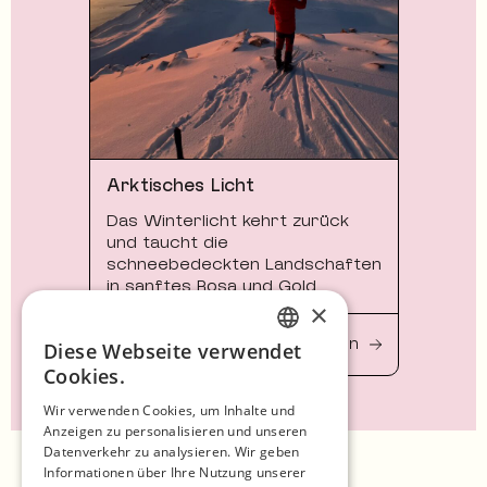
Arktisches Licht
Das Winterlicht kehrt zurück
und taucht die
schneebedeckten Landschaften
in sanftes Rosa und Gold.
×
Saison:
Mehr erfahren
Diese Webseite verwendet
Feb–Apr
ENGLISH
Cookies.
GERMAN
Wir verwenden Cookies, um Inhalte und
Anzeigen zu personalisieren und unseren
SPANISH
Datenverkehr zu analysieren. Wir geben
Startseite
NORWEGIAN
Informationen über Ihre Nutzung unserer