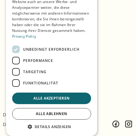
Website auch an unsere Werbe- und
Einkaufen
Analysepartner weiter, die diese
möglicherweise mit anderen Informationen
Saisons
kombinieren, die Sie ihnen bereitgestellt
haben oder die sie im Rahmen Ihrer
Unsere Partner
Nutzung ihrer Dienste gesammelt haben.
Privacy Policy
Erlebnisse
Essen & Trinken
UNBEDINGT ERFORDERLICH
Unterkunft
PERFORMANCE
TARGETING
Die Insel erkunden
FUNKTIONALITÄT
Praktische Infos
ALLE AKZEPTIEREN
ALLE ABLEHNEN
Datenschutz & Richtlinie
Kontakt
Design:
Árvu
Code:
Vitikka
DETAILS ANZEIGEN
Facebook
Inst