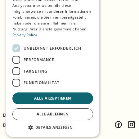
Einkaufen
Analysepartner weiter, die diese
möglicherweise mit anderen Informationen
Saisons
kombinieren, die Sie ihnen bereitgestellt
haben oder die sie im Rahmen Ihrer
Unsere Partner
Nutzung ihrer Dienste gesammelt haben.
Privacy Policy
Erlebnisse
Essen & Trinken
UNBEDINGT ERFORDERLICH
Unterkunft
PERFORMANCE
TARGETING
Die Insel erkunden
FUNKTIONALITÄT
Praktische Infos
ALLE AKZEPTIEREN
ALLE ABLEHNEN
Datenschutz & Richtlinie
Kontakt
Design:
Árvu
Code:
Vitikka
DETAILS ANZEIGEN
Facebook
Inst