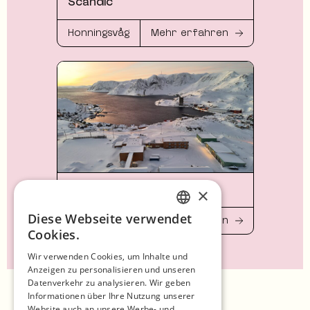
Scandic
Honningsvåg
Mehr erfahren
Das View Hotel Nordkap
×
Diese Webseite verwendet
Honningsvåg
Mehr erfahren
ENGLISH
Cookies.
GERMAN
Wir verwenden Cookies, um Inhalte und
Anzeigen zu personalisieren und unseren
SPANISH
Datenverkehr zu analysieren. Wir geben
Startseite
NORWEGIAN
Informationen über Ihre Nutzung unserer
Website auch an unsere Werbe- und