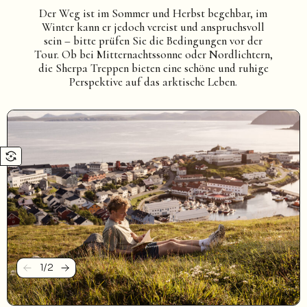
Der Weg ist im Sommer und Herbst begehbar, im
Winter kann er jedoch vereist und anspruchsvoll
sein – bitte prüfen Sie die Bedingungen vor der
Tour. Ob bei Mitternachtssonne oder Nordlichtern,
die Sherpa Treppen bieten eine schöne und ruhige
Perspektive auf das arktische Leben.
1
/
2
Zurück
Weiter