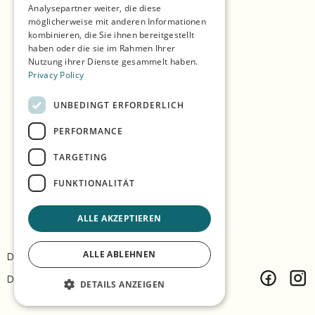
Einkaufen
Analysepartner weiter, die diese
möglicherweise mit anderen Informationen
Saisons
kombinieren, die Sie ihnen bereitgestellt
haben oder die sie im Rahmen Ihrer
Unsere Partner
Nutzung ihrer Dienste gesammelt haben.
Privacy Policy
Erlebnisse
Essen & Trinken
UNBEDINGT ERFORDERLICH
Unterkunft
PERFORMANCE
TARGETING
Die Insel erkunden
FUNKTIONALITÄT
Praktische Infos
ALLE AKZEPTIEREN
ALLE ABLEHNEN
Datenschutz & Richtlinie
Kontakt
Design:
Árvu
Code:
Vitikka
DETAILS ANZEIGEN
Facebook
Inst