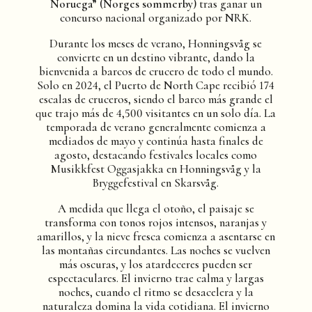
Noruega” (Norges sommerby)
tras ganar un
concurso nacional organizado por NRK.
Durante los meses de verano, Honningsvåg se
convierte en un destino vibrante, dando la
bienvenida a barcos de crucero de todo el mundo.
Solo en 2024, el Puerto de North Cape recibió 174
escalas de cruceros, siendo el barco más grande el
que trajo más de 4,500 visitantes en un solo día. La
temporada de verano generalmente comienza a
mediados de mayo y continúa hasta finales de
agosto, destacando festivales locales como
Musikkfest Oggasjakka en Honningsvåg y la
Bryggefestival en Skarsvåg.
A medida que llega el otoño, el paisaje se
transforma con tonos rojos intensos, naranjas y
amarillos, y la nieve fresca comienza a asentarse en
las montañas circundantes. Las noches se vuelven
más oscuras, y los atardeceres pueden ser
espectaculares. El invierno trae calma y largas
noches, cuando el ritmo se desacelera y la
naturaleza domina la vida cotidiana. El invierno