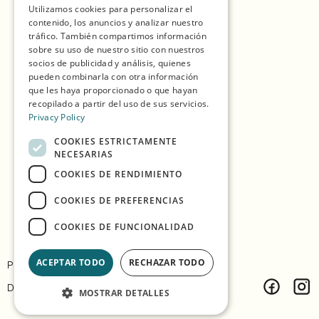
Compras
Utilizamos cookies para personalizar el
contenido, los anuncios y analizar nuestro
SPANISH
Temporadas
tráfico. También compartimos información
NORWEGIAN
sobre su uso de nuestro sitio con nuestros
Nuestros Socios
socios de publicidad y análisis, quienes
pueden combinarla con otra información
Experiencias
que les haya proporcionado o que hayan
recopilado a partir del uso de sus servicios.
Comer y Beber
Privacy Policy
Alojamiento
COOKIES ESTRICTAMENTE
NECESARIAS
Explora la isla
COOKIES DE RENDIMIENTO
Información práctica
COOKIES DE PREFERENCIAS
COOKIES DE FUNCIONALIDAD
ACEPTAR TODO
RECHAZAR TODO
Privacidad y Políticas
Contacto
Diseño:
Árvu
Código:
Vitikka
MOSTRAR DETALLES
Facebook
Inst