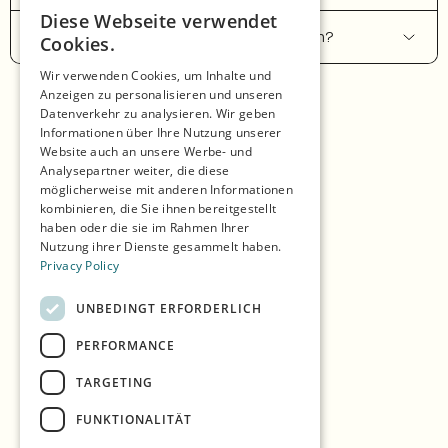
Diese Webseite verwendet
ENGLISH
Kann ich Skarsvåg im Winter besuchen?
Cookies.
GERMAN
Wir verwenden Cookies, um Inhalte und
Anzeigen zu personalisieren und unseren
SPANISH
Datenverkehr zu analysieren. Wir geben
Startseite
NORWEGIAN
Informationen über Ihre Nutzung unserer
Website auch an unsere Werbe- und
Einkaufen
Analysepartner weiter, die diese
möglicherweise mit anderen Informationen
Saisons
kombinieren, die Sie ihnen bereitgestellt
haben oder die sie im Rahmen Ihrer
Unsere Partner
Nutzung ihrer Dienste gesammelt haben.
Privacy Policy
Erlebnisse
Essen & Trinken
UNBEDINGT ERFORDERLICH
Unterkunft
PERFORMANCE
TARGETING
Die Insel erkunden
FUNKTIONALITÄT
Praktische Infos