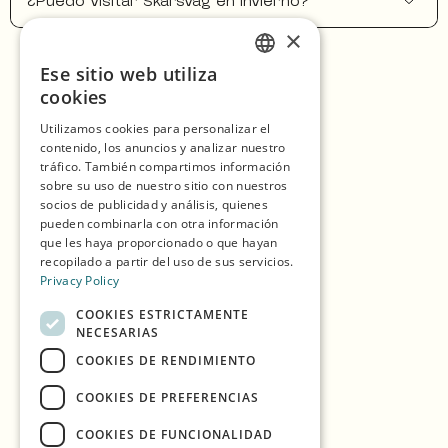
¿Puedo visitar Skarsvåg en invierno?
×
Ese sitio web utiliza
ENGLISH
Inicio
cookies
GERMAN
Compras
Utilizamos cookies para personalizar el
contenido, los anuncios y analizar nuestro
SPANISH
Temporadas
tráfico. También compartimos información
NORWEGIAN
sobre su uso de nuestro sitio con nuestros
Nuestros Socios
socios de publicidad y análisis, quienes
pueden combinarla con otra información
Experiencias
que les haya proporcionado o que hayan
recopilado a partir del uso de sus servicios.
Comer y Beber
Privacy Policy
Alojamiento
COOKIES ESTRICTAMENTE
NECESARIAS
Explora la isla
COOKIES DE RENDIMIENTO
Información práctica
COOKIES DE PREFERENCIAS
COOKIES DE FUNCIONALIDAD